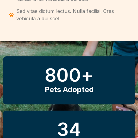
Sed vitae dictum lectus. Nulla facilisi. Cras
vehicula a dui scel
800
+
Pets Adopted
34